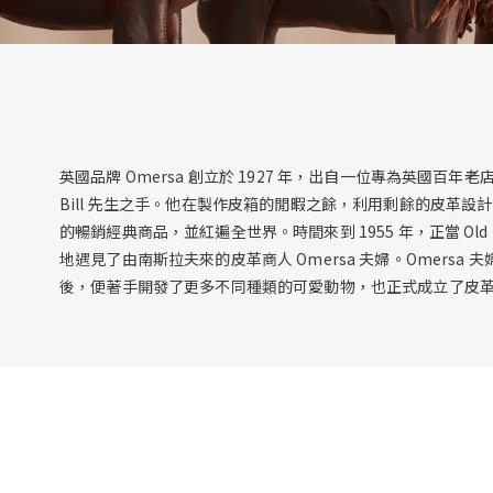
英國品牌 Omersa 創立於 1927 年，出自一位專為英國百年老店 
Bill 先生之手。他在製作皮箱的閒暇之餘，利用剩餘的皮革設計出
的暢銷經典商品，並紅遍全世界。時間來到 1955 年，正當 Old
地遇見了由南斯拉夫來的皮革商人 Omersa 夫婦。Omersa 夫婦
後，便著手開發了更多不同種類的可愛動物，也正式成立了皮革家飾