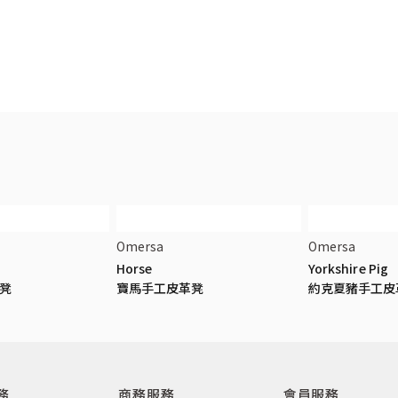
Omersa
Omersa
Horse
Yorkshire Pig
凳
寶馬手工皮革凳
約克夏豬手工皮
務
商務服務
會員服務