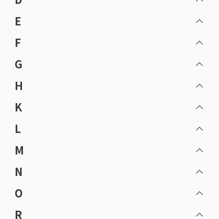
E
F
G
H
K
L
M
N
O
R