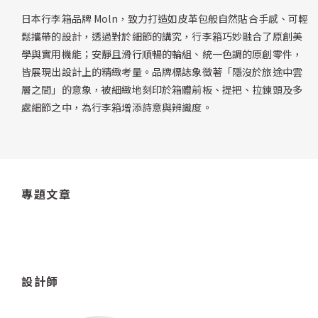
日本行李箱品牌 Moln，致力打造如皮革包般自然貼合手感、可輕
鬆攜帶的設計，透過對於細節的講究，行李箱巧妙融合了原創美
學與實用機能；安靜且滑行順暢的輪組、統一色調的原創零件，
皆展現出設計上的精緻考量。品牌標誌象徵著「隱沒於旅途中雲
層之間」的意象，被細緻地刻印於箱體前板、提把、拉鍊頭及多
處細節之中，為行李箱增添詩意與辨識度。
專題文章
設計師