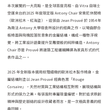
本次展覽的一大亮點，是全球首度亮相、由 Vitra 自瑞士
空運來台的2025 年度限定版 Antony Chair 安東尼休閒椅
（歐洲松木、紅海盜）。這張由 Jean Prouvé 於 1954 年
為南法 Antony 大學宿舍所設計的經典之作，以彎曲膠合
板椅面與飛機起落架意象的金屬結構，構成一種懸浮視
覺，將工業設計語彙提升至雕塑般的純粹構造。Antony
Chair 亦是 Prouvé 將建築工程邏輯轉譯為家具形式的代
表作品之一。
2025 年全新版本選用紋理細緻的歐洲松木製作椅身，金
屬結構則塗以 Jean Prouvé 經典色票「Rouge
Corsaire」，天然材質與工業結構相互對照，展現結構與
形式的張力之美。每張皆附專屬限量編號，對於追求原創
精神與歷史脈絡的設計收藏者而言，是一次極具意義的經
典回歸。