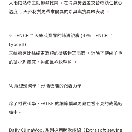
大雨悶熱時主動排濕乾爽 ，在冷氣房溫差交替時鎖住核心
溫度 ；天然材質更帶來優異的除臭與抗異味表現 。
✨ TENCEL™ 天絲萊賽爾的絲滑親膚 (47% TENCEL™
Lyocell)
天絲擁有比絲綢更滑順的微觀物理表面 ，消除了傳統羊毛
的微小刺癢感，透氣且極致輕盈 。
🔍 縫線幾何學：形隨機能的微觀力學
除了材質科學，FALKE 的細節偏執更藏在看不見的裁縫結
構中。
Daily ClimaWool 系列採用超軟縫線（Extra soft sewing