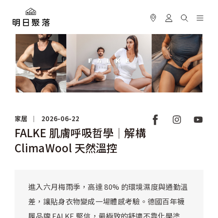
家居
2026-06-22
FALKE 肌膚呼吸哲學│解構
ClimaWool 天然溫控
進入六月梅雨季，高達 80% 的環境濕度與通勤溫
差，讓貼身衣物變成一場體感考驗。德國百年襪
履品牌 FALKE 堅信，最極致的舒適不靠化學塗