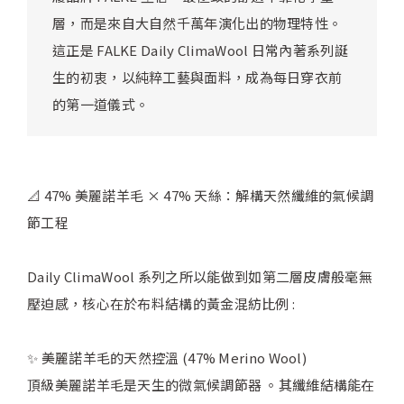
層，而是來自大自然千萬年演化出的物理特性。
這正是 FALKE Daily ClimaWool 日常內著系列誕
生的初衷，以純粹工藝與面料，成為每日穿衣前
的第一道儀式。
📐 47% 美麗諾羊毛 × 47% 天絲：解構天然纖維的氣候調
節工程
Daily ClimaWool 系列之所以能做到如第二層皮膚般毫無
壓迫感，核心在於布料結構的黃金混紡比例 :
✨ 美麗諾羊毛的天然控溫 (47% Merino Wool)
頂級美麗諾羊毛是天生的微氣候調節器 。其纖維結構能在