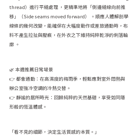
thread）進行平縫處理 ，更精準地將「側邊縫線向前推
移」（Side seams moved forward） 。順應人體解剖學
線條的幾何改變，能確保在大幅度動作或差旅通勤時，布
料不產生拉扯與壓痕，在外衣之下維持純粹乾淨的俐落輪
廓 。
🌿 本週推薦日常場景
👉 都會通勤：在高濕度的梅雨季，輕鬆應對室外悶熱與
辦公室強冷空調的冷熱交替。
👉 靜謐的居所時光：回歸純粹的天然基礎，享受如同隱
形般的恆溫體感。
「看不見的細節，決定生活質感的本質。」