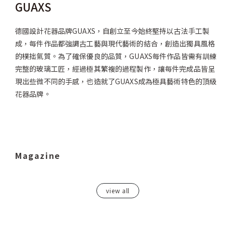
GUAXS
德國設計花器品牌GUAXS，自創立至今始終堅持以古法手工製
成，每件作品都強調古工藝與現代藝術的結合，創造出獨具風格
的樸拙氣質。為了確保優良的品質，GUAXS每件作品皆需有訓練
完整的玻璃工匠，經過極其繁複的過程製作，讓每件完成品皆呈
現出些微不同的手感，也造就了GUAXS成為極具藝術特色的頂級
花器品牌。
Magazine
view all