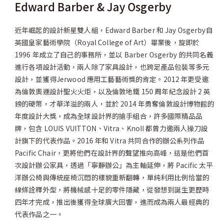
Edward Barber & Jay Osgerby
近年崛起的設計新星雙人組，Edward Barber 和 Jay Osgerby自
英國皇家藝術學院（Royal College of Art）畢業後，旋即於
1996 年成立了自己的事務所，並以 Barber Osgerby 的共同名義
進行各項設計活動，兩人除了家具設計，也跨足產品包裝等多元
設計，並獲得Jerwood 應用工藝藝術獎的肯定。2012 年更受邀
為倫敦奧運設計聖火火炬，以及倫敦地鐵 150 周年紀念設計 2 英
鎊的硬幣，才華洋溢的兩人，並於 2014 年勇奪倫敦設計博物館的
年度設計大獎，成為全球設計界的搶手組合，許多國際精品品
牌，包含 LOUIS VUITTON、Vitra、Knoll 都曾力邀兩人操刀設
計旗下的代表作品。2016 年和 Vitra 共同合作的辦公系列作品
Pacific Chair，更將他們在設計界的聲望推向高峰，這是他們首
次設計辦公家具，透過「寧靜辦公」為主軸延伸，將 Pacific 太平
洋辦公椅與傳統座椅沉悶的樣貌重新翻轉，單純利用比例恰當的
線條詮釋外型，將機械感十足的零件隱藏，從發想到誕生更歷時
四年才完成，推出後獲得全球廣大回響，進而成為兩人最經典的
代表作品之一。