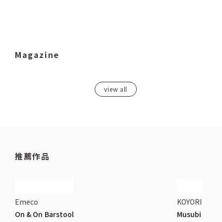
Magazine
view all
推薦作品
Emeco
KOYORI
On & On Barstool
Musubi