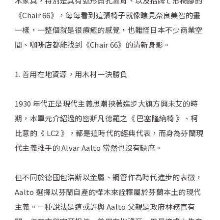
木家具，特別是具有弧形開孔靠背、以及招牌 L 形椅腳的
《Chair 66》，每每看到這張椅子就像瞧見奈良美智的畫
一樣，一整個就是很療癒的感覺，也難怪日本不少商業空
間、咖啡店都能找到《Chair 66》的清新身影。
1. 善用在地資源，用木材一決勝負
1930 年代正是現代主義思潮挾著進步大旗方興未艾的時
期，本單元介紹過的密斯凡德羅之《 巴塞隆納椅 》、柯
比意的《 LC2 》，都是這時代的經典代表，而身為芬蘭現
代主義推手的 Alvar Aalto 當然也沒有缺席。
但不同於德國包浩斯以金屬、鋼管作為時代進步的表徵，
Aalto 選擇以芬蘭自產的樺木來詮釋屬於芬蘭本土的現代
主義。一種說法是這或許與 Aalto 父親是政府林務官有