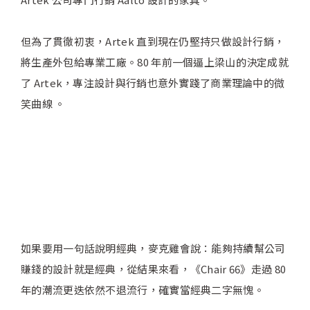
但為了貫徹初衷，Artek 直到現在仍堅持只做設計行銷，
將生產外包給專業工廠。80 年前一個逼上梁山的決定成就
了 Artek，專注設計與行銷也意外實踐了商業理論中的微
笑曲線 。
如果要用一句話說明經典，麥克雞會說：能夠持續幫公司
賺錢的設計就是經典，從結果來看，《Chair 66》走過 80
年的潮流更迭依然不退流行，確實當經典二字無愧。