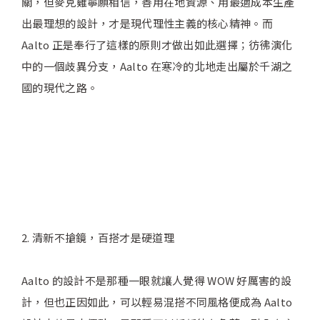
關，但麥克雞寧願相信，善用在地資源、用最適成本生產
出最理想的設計，才是現代理性主義的核心精神。而
Aalto 正是奉行了這樣的原則才做出如此選擇；彷彿演化
中的一個歧異分支，Aalto 在寒冷的北地走出屬於千湖之
國的現代之路。
2. 清新不搶鏡，百搭才是硬道理
Aalto 的設計不是那種一眼就讓人覺得 WOW 好厲害的設
計，但也正因如此，可以輕易混搭不同風格便成為 Aalto