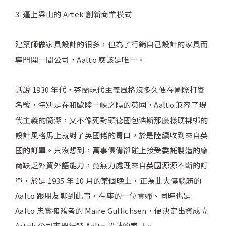
3. 逼上梁山的 Artek 創新商業模式
建築師做家具設計的很多，但為了行銷自己設計的家具而
專門開一間公司，Aalto 應該是唯一。
話說 1930 年代，芬蘭現代主義風格沒多久便在國際打響
名號，特別是在和歐陸一峽之隔的英國，Aalto 兼容了現
代主義的簡潔，又不像死對頭德國包浩斯那麼樣硬梆梆的
設計風格馬上就對了英國佬的胃口，於是陸續收到來自英
國的訂單。只沒想到，萬事俱備卻碰上接受委託製造的廠
商缺乏外貿外語能力，竟無力處理來自英國源源不斷的訂
單，於是 1935 年 10 月的某個晚上，正為此大傷腦筋的
Aalto 跟朋友聊到此事，在座的一位貴婦、同時也是
Aalto 忠實擁簇者的 Maire Gullichsen，便決定出資成立
Artek 公司專門行銷 Aalto 設計的家具。