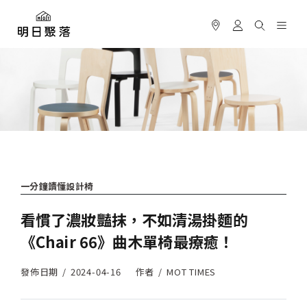
一分鐘讀懂設計椅
看慣了濃妝豔抹，不如清湯掛麵的
《Chair 66》曲木單椅最療癒！
發佈日期
2024-04-16
作者
MOT TIMES