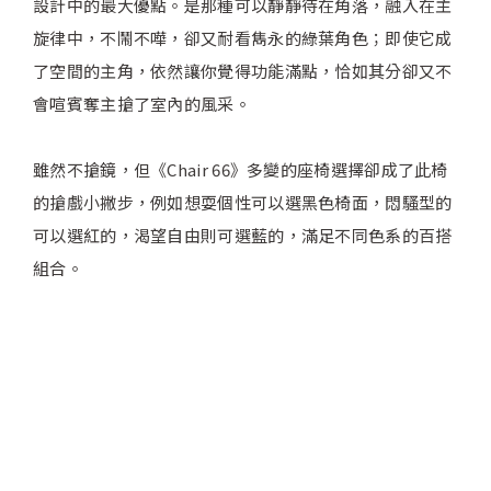
設計中的最大優點。是那種可以靜靜待在角落，融入在主
旋律中，不鬧不嘩，卻又耐看雋永的綠葉角色；即使它成
了空間的主角，依然讓你覺得功能滿點，恰如其分卻又不
會喧賓奪主搶了室內的風采。
雖然不搶鏡，但《Chair 66》多變的座椅選擇卻成了此椅
的搶戲小撇步，例如想耍個性可以選黑色椅面，悶騷型的
可以選紅的，渴望自由則可選藍的，滿足不同色系的百搭
組合。