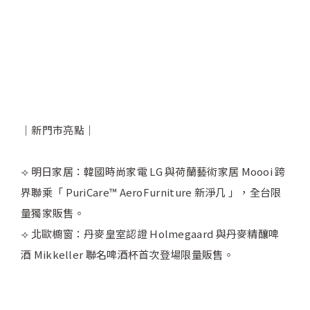
｜新門市亮點｜
⟢ 明日家居：韓國時尚家電 LG 與荷蘭藝術家居 Moooi 跨
界聯乘「 PuriCare™ AeroFurniture 新淨几 」，全台限
量獨家販售。
​⟢ 北歐櫥窗：丹麥皇室認證 Holmegaard 與丹麥精釀啤
酒 Mikkeller 聯名啤酒杯首次登場限量販售。