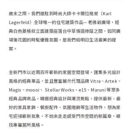
歲末之際，我們進駐到時尚大師卡卡爾拉格斐（Karl
Lagerfeld）全球唯一的住宅建築作品— 老佛爺廣場，經
典白色菱格紋立面建築座落台中草悟道綠蔭之間，如同廣
場後花園的時髦優雅氛圍，是我們給明日生活最美的提
案。
全新門市以近兩百坪嶄新的家居空間登場，匯集多元設計
風格的經典單品，並且豐富展示代理品牌 Vitra、Artek、
Magis、moooi、 Stellar Works、e15、Maruni 等眾多
經典品牌商品，精選經典設計與潮流焦點，提供最新、最
好的家具家飾、餐廚配件、氛圍燈飾等生活物件，想為家
宅迎接嶄新氣象，不妨來走走感受門市空間的新篇章，尋
找專屬居所風格。