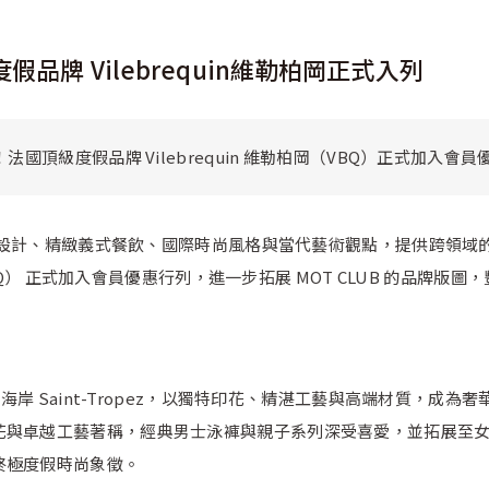
假品牌 Vilebrequin維勒柏岡正式入列
法國頂級度假品牌 Vilebrequin 維勒柏岡（VBQ）正式加入會
球頂級設計、精緻義式餐飲、國際時尚風格與當代藝術觀點，提供跨領
（VBQ） 正式加入會員優惠行列，進一步拓展 MOT CLUB 的品
71 年法國蔚藍海岸 Saint-Tropez，以獨特印花、精湛工藝與高端
花與卓越工藝著稱，經典男士泳褲與親子系列深受喜愛，並拓展至
終極度假時尚象徵。