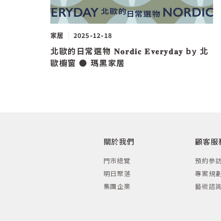
家居
2025-12-18
​北歐的日常選物 𝐍𝐨𝐫𝐝𝐢𝐜 𝐄𝐯𝐞𝐫𝐲𝐝𝐚𝐲 by 北
歐櫥窗 ● 瑪黑家居 ​
關於我們
顧客服
門市總覽
預約參
明日聚落
專案規
集團企業
藝術諮