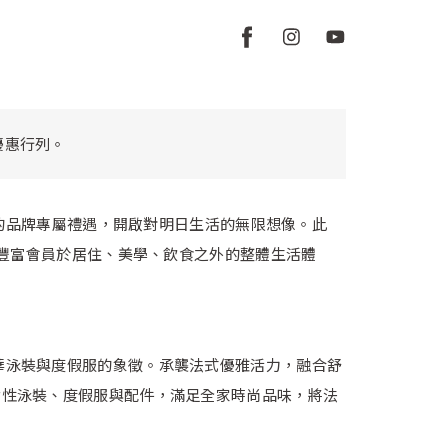
員優惠行列。
域的品牌專屬禮遇，開啟對明日生活的無限想像。此
牌版圖，豐富會員於居住、美學、飲食之外的整體生活體
材質，成為奢華泳裝與度假服的象徵。承襲法式優雅活力，融合舒
女性泳裝、度假服與配件，滿足全家時尚品味，將法