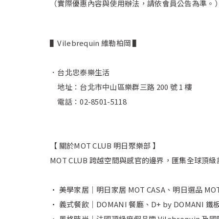
（實際優惠內容與使用辦法，請依會員公告為準。
▌Vilebrequin 維勒柏岡 ▌
．台北忠泰樂生活
地址：台北市中山區樂群三路 200 號 1 樓
電話：02-8501-5118
【 關於MOT CLUB 明日聚樂部 】
MOT CLUB 跨越空間與感官的邊界，匯集全
• 美學家居｜明日家居 MOT CASA、明日選品 MOT
• 義式餐飲｜DOMANI 餐廳、D+ by DOMANI 鐵板
• 風格時尚｜法國頂級度假品牌 Vilebrequin 