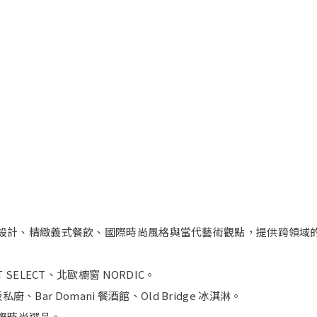
）
球頂級設計、精緻義式餐飲、國際時尚風格與當代藝術觀點，提供跨領
 SELECT、北歐櫥窗 NORDIC。
私廚、Bar Domani 餐酒館、Old Bridge 冰淇淋。
及國際時尚選品。