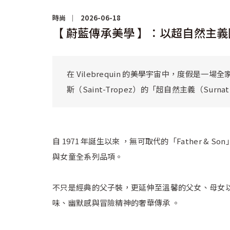
時尚
2026-06-18
【 蔚藍傳承美學 】：以超自然主
在 Vilebrequin 的美學宇宙中，度假是一
斯（Saint-Tropez）的「超自然主義（Sur
自 1971 年誕生以來 ，無可取代的「Father
與女童全系列品項。
不只是經典的父子裝，更延伸至溫馨的父女、母女以
味、幽默感與冒險精神的奢華傳承 。