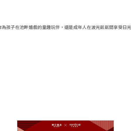
作為孩子在池畔嬉戲的童趣玩伴，還是成年人在波光粼粼間享受日