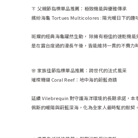
👔 父親節指標單品推薦：極致機能與優雅傳承
繽紛海龜 Tortues Multicolores : 陽光暖日下的
斑斕的經典海龜躍然生動， 除擁有極佳的速乾機
是在露台度過的漫長午後，皆能維持一貫的不費力
🌸 家族佳節指標單品推薦：跨世代的法式風采
璀璨珊瑚 Coral Reef：地中海的蔚藍奇蹟
延續 Vilebrequin 對守護海洋環境的長期承
佩斯的暖陽與蔚藍深海，化為全家人最時髦的默契