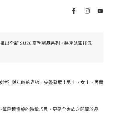
優雅推出全新 SU26 夏季新品系列，將南法聖托佩
騰 ，打破性別與年齡的界線，完整發展出男士、女士、男童
這不單是鏡像般的時髦巧思，更是全家族之間關於品