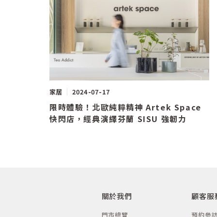
家居
2024-07-17
限時體驗！北歐純粹精神 Artek Space
快閃店，經典演繹芬蘭 SISU 強韌力
關於我們
顧客服
門市總覽
預約參