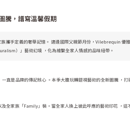
義圖騰，譜寫溫馨假期
場全家族攜手定義的奢華記憶。 適逢國際父親節月份，Vilebrequin 
naturalism）」藝術幻境 ，化為維繫全家人情感的品味紐帶。
 & Son」一直是品牌的傳記核心 。本季大膽玩轉錯視藝術的全新圖
及全家族「Family」裝。當全家人換上彼此呼應的藝術印花 ，