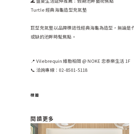
🌊 盛夏生活延伸推薦：假期池畔藝術焦點
Turtle 經典海龜造型充氣墊
巨型充氣墊以品牌標誌性經典海龜為造型，無論是
或缺的池畔時髦焦點。
📍 Vilebrequin 維勒柏岡 @ NOKE 忠泰樂生活 1F
📞 洽詢專線：02-8501-5118
標籤
閱讀更多