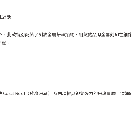
趣味對話
能外，此款特別配備了刻紋金屬帶頭抽繩，細緻的品牌金屬刻印在細
時髦。
諾，本季 Coral Reef（璀璨珊瑚） 系列以極具視覺張力的珊瑚圖
。