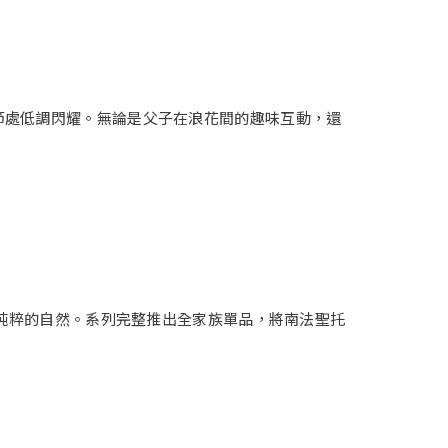
節處低調閃耀。無論是父子在浪花間的趣味互動，還
騰，演繹純粹的自然。系列完整推出全家族單品，將南法聖托