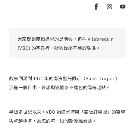
大家都說度假追求的是隨興，但在 Vilebrequin
(VBQ) 的字典裡，隨興從來不等於妥協。
故事回溯到 1971 年的南法聖托佩斯（Saint-Tropez），
那是一個自由、夢想與歡愉永不褪色的傳奇起點。
半個多世紀以來，VBQ 始終堅持用「高級訂製服」的靈魂
與卓越標準，為您的每一段假期優雅治裝。