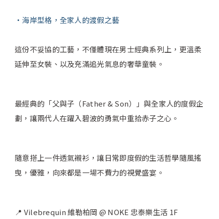
海岸型格，全家人的渡假之藝
這份不妥協的工藝，不僅體現在男士經典系列上，更溫柔
延伸至女裝、以及充滿追光氣息的奢華童裝。
最經典的「父與子（Father & Son）」與全家人的度假企
劃，讓兩代人在躍入碧波的勇氣中重拾赤子之心。
隨意搭上一件透氣襯衫，讓日常即度假的生活哲學隨風搖
曳，優雅，向來都是一場不費力的視覺盛宴。
📍 Vilebrequin 維勒柏岡 @ NOKE 忠泰樂生活 1F