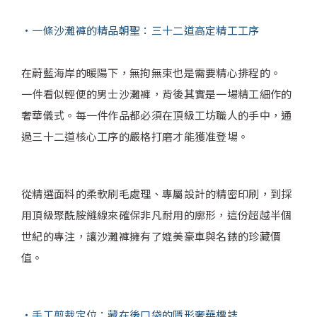
一條沙灘褲的精品朝聖：三十二道高定精工工序
在蔚藍海岸的暖陽下，無拘無束也是需要精心排程的。
一件看似輕便的男士沙灘褲，背後其實是一場精工細作的
奢華儀式。每一件作品都必須在頂級工坊職人的手中，通
過三十二道核心工序的嚴格打磨才能獲准登場。
從精選面料的柔軟刷毛處理、專屬設計的精密印刷，到採
用頂級聚酰胺縫線來確保非凡耐用的廓形，這份超越半個
世紀的專注，讓沙灘褲擁有了媲美豪車與名錶的珍藏價
值。
手工剪裁定位：藏在後口袋的隱形奢華標誌