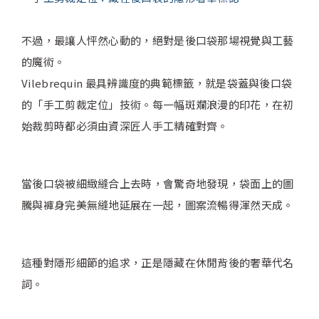
不過，最讓人怦然心動的，絕對是後口袋那場視覺與工藝
的魔術。
Vilebrequin 最具辨識度的典範標籤，就是袋蓋與後口袋
的「手工剪裁定位」技術。每一幅斑斕浪漫的印花，在初
始裁剪時都必須由資深匠人手工精確對齊。
當後口袋被細緻縫合上去時，會驚奇地發現，袋面上的圖
騰與褲身完美無縫地延展在一起，圖案流暢得渾然天成。
這種對隱形細節的追求，正是隱藏在休閒背後的奢華代名
詞。