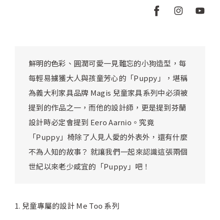
鮮明的色彩、圓潤可愛一見難忘的小狗造型，每
每輕易擄獲大人與孩童芳心的「Puppy」，堪稱
為義大利家具品牌 Magis 兒童家具系列中必須被
提到的作品之一，而他的設計師，更是提到芬蘭
設計時必定會提到 Eero Aarnio。究竟
「Puppy」椅除了人見人愛的外表外，還有什麼
不為人知的故事？ 就讓我們一起來認識這張兩個
世紀以來老少咸宜的「Puppy」吧！
1. 兒童專屬的設計 Me Too 系列