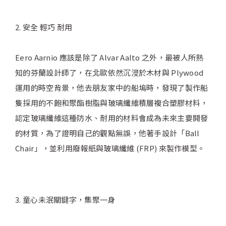
2. 安全 輕巧 耐用
Eero Aarnio 應該是除了 Alvar Aalto 之外，最被人所熟
知的芬蘭設計師了，在北歐依然沉浸於木材與 Plywood
運用的時空背景，他去朋友家中的船塢時，發現了製作船
隻採用的不飽和聚酯樹脂與玻璃纖維積層複合塑膠材料，
認定玻璃纖維這種防水、耐用的材料會成為未來主要開發
的材質，為了證明自己的觀點無誤，他著手設計「Ball
Chair」，並利用廢報紙與玻璃纖維 (FRP) 來製作模型。
3. 童心未泯關鍵字，集聚一身