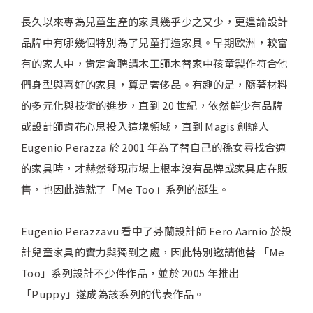
長久以來專為兒童生產的家具幾乎少之又少，更遑論設計
品牌中有哪幾個特別為了兒童打造家具。早期歐洲，較富
有的家人中，肯定會聘請木工師木替家中孩童製作符合他
們身型與喜好的家具，算是奢侈品。有趣的是，隨著材料
的多元化與技術的進步，直到 20 世紀，依然鮮少有品牌
或設計師肯花心思投入這塊領域，直到 Magis 創辦人
Eugenio Perazza 於 2001 年為了替自己的孫女尋找合適
的家具時，才赫然發現市場上根本沒有品牌或家具店在販
售，也因此造就了「Me Too」系列的誕生。
Eugenio Perazzavu 看中了芬蘭設計師 Eero Aarnio 於設
計兒童家具的實力與獨到之處，因此特別邀請他替 「Me
Too」系列設計不少件作品，並於 2005 年推出
「Puppy」遂成為該系列的代表作品。