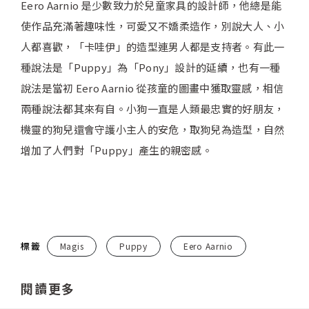
Eero Aarnio 是少數致力於兒童家具的設計師，他總是能
使作品充滿著趣味性，可愛又不嬌柔造作，別說大人、小
人都喜歡，「卡哇伊」的造型連男人都是支持者。有此一
種說法是「Puppy」為「Pony」設計的延續，也有一種
說法是當初 Eero Aarnio 從孩童的圖畫中獲取靈感，相信
兩種說法都其來有自。小狗一直是人類最忠實的好朋友，
機靈的狗兒還會守護小主人的安危，取狗兒為造型，自然
增加了人們對「Puppy」產生的親密感。
標籤
Magis
Puppy
Eero Aarnio
閱讀更多