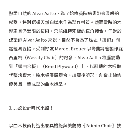
熱愛自然的 Alvar Aalto，為了給療養院病患帶來溫暖的
感受，特別選擇天然白樺木作為製作材質。然而當時的木
製家具仍受限於技術，只能維持死板的直角接合，但對於
建築師 Alvar Aalto 來說，自然不會為了區區「技術」問
題輕易妥協。受到好友 Marcel Breuer 以彎曲鋼管製作瓦
西里椅（Wassily Chair）的啟發，Alvar Aalto 將腦筋動
到「彎曲合板」（Bend Plywood）上，以削薄的木板取
代整塊實木，將木板層層膠合、加壓後塑形，創造出線條
優美且一體成型的曲木造型。
3. 北歐設計時代來臨！
以曲木技術打造出兼具機能與美觀的《Paimio Chair》扶