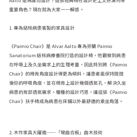
Aalto 是為誰而設計？這張經典椅在設計史上又扮演何等
重要角色？現在就為大家一一解惑。
1. 專為結核病患客製的家具設計
《Paimio Chair》是 Alvar Aalto 專為芬蘭 Paimio
Sanatorium 結核病療養院打造的設計椅，他觀察到病患
在呼吸上及久坐需求上的生理考量，因此特別將《Paimio
Chair》的椅背角度設計得更為傾斜，讓患者能保持微微
後仰的呼吸角度，並在椅背上設計幾個透氣孔，解決久坐
病患的背部透氣需求。種種的設計巧思，讓這張《Paimio
Chair》扶手椅成為病患在床鋪以外最舒適的乘坐角落。
2. 木作家具大躍進──「彎曲合板」曲木技術