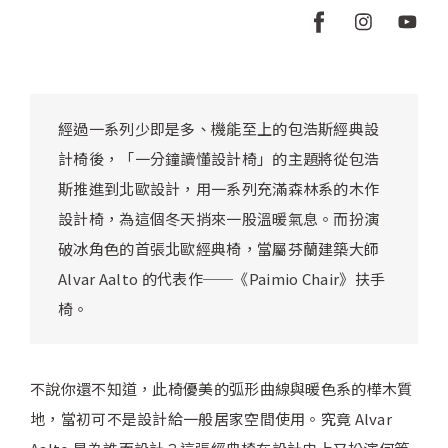
經過一系列少即是多、機能至上的包浩斯經典設
計椅後，「一分鐘讀懂設計椅」的主題將從包浩
斯推進到北歐設計，用一系列充滿森林系的木作
設計椅，為這個冬天捎來一股溫暖氣息。而扮演
破冰角色的首張北歐經典椅，當屬芬蘭建築大師
Alvar Aalto 的代表作──《Paimio Chair》扶手
椅。
不說你還不知道，此椅優美的弧形曲線與暖色系的樺木質
地，當初可不是設計給一般居家空間使用。究竟 Alvar