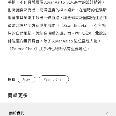
手椅，不但具體展現 Alvar Aalto 以人為本的設計精神，
他擁抱自然有機、充滿溫度的樺木設計，在當時的包浩斯
鋼管家具風潮中殺出一條血路，讓全球設計圈開始注意到
遙遠寒冷的北方斯堪地那維亞（Scandinavia），有它獨
特的自然風情、與創造溫暖的設計力。換句話說，北歐設
計能邁向世界舞台，除了 Alvar Aalto 這位靈魂人物，
《Paimio Chair》扶手椅也絕對佔有重要地位。
標籤
Artek
Pacific Chair
閱讀更多
關於我們