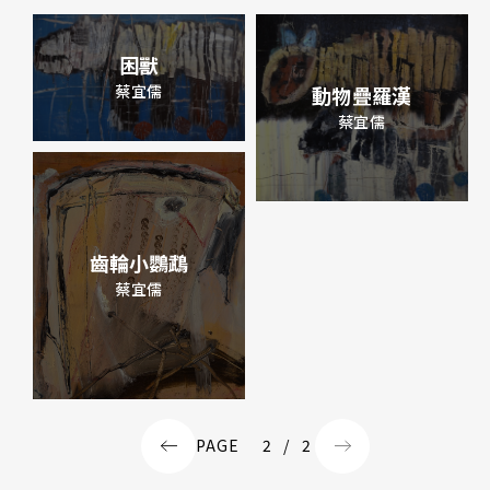
困獸
蔡宜儒
動物疊羅漢
蔡宜儒
齒輪小鸚鵡
蔡宜儒
PAGE
2
/
2