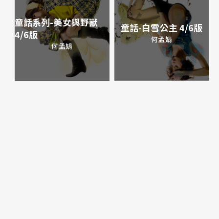
童話系列-美女與野獸
童話-白雪公主 4/6版
4/6版
何孟娟
何孟娟