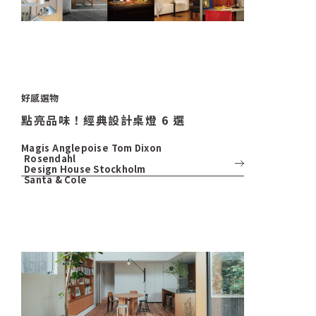
好感選物
點亮品味！經典設計桌燈 6 選
Magis
Anglepoise
Tom Dixon
Rosendahl
Design House Stockholm
Santa & Cole